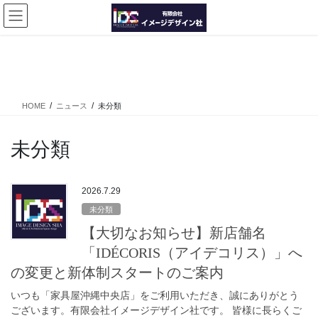
コ
ナ
ン
ビ
テ
ゲ
ン
ー
ニュース
ツ
シ
に
ョ
移
ン
HOME
ニュース
未分類
動
に
移
動
未分類
2026.7.29
未分類
【大切なお知らせ】新店舗名
「IDÉCORIS（アイデコリス）」へ
の変更と新体制スタートのご案内
いつも「家具屋沖縄中央店」をご利用いただき、誠にありがとう
ございます。有限会社イメージデザイン社です。 皆様に長らくご